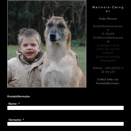
M a l i n o i s - Z w i n g
e r
Antje Remus
Rudolf-Breitscheid-Str.
5
D- 04420
Großlehna/Markranstä
dt
(Leipziger Land)
(5min von der A9
entfernt,
20min bis Leipzigs
Innenstadt)
Telefon: +49/ (0)152/ 2
19 59 129
E-Mail bitte via
Kontaktformular:
Kontaktformular
Name:
*
Vorname:
*