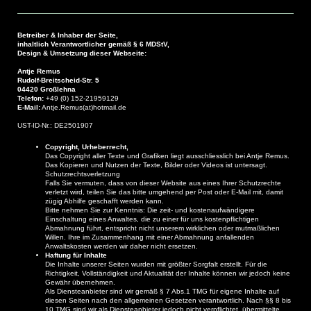
Betreiber & Inhaber der Seite,
inhaltlich Verantwortlicher gemäß § 6 MDStV,
Design & Umsetzung dieser Webseite:
Antje Remus
Rudolf-Breitscheid-Str. 5
04420 Großlehna
Telefon:
+49 (0) 152-21959129
E-Mail:
Antje.Remus(at)hotmail.de
UST-ID-Nr.: DE2501907
Copyright, Urheberrecht,
Das Copyright aller Texte und Grafiken liegt ausschliesslich bei Antje Remus.
Das Kopieren und Nutzen der Texte, Bilder oder Videos ist untersagt.
Schutzrechtsverletzung
Falls Sie vermuten, dass von dieser Website aus eines Ihrer Schutzrechte
verletzt wird, teilen Sie das bitte umgehend per Post oder E-Mail mit, damit
zügig Abhilfe geschafft werden kann.
Bitte nehmen Sie zur Kenntnis: Die zeit- und kostenaufwändigere
Einschaltung eines Anwaltes, die zu einer für uns kostenpflichtigen
Abmahnung führt, entspricht nicht unserem wirklichen oder mutmaßlichen
Willen. Ihre im Zusammenhang mit einer Abmahnung anfallenden
Anwaltskosten werden wir daher nicht ersetzen.
Haftung für Inhalte
Die Inhalte unserer Seiten wurden mit größter Sorgfalt erstellt. Für die
Richtigkeit, Vollständigkeit und Aktualität der Inhalte können wir jedoch keine
Gewähr übernehmen.
Als Diensteanbieter sind wir gemäß § 7 Abs.1 TMG für eigene Inhalte auf
diesen Seiten nach den allgemeinen Gesetzen verantwortlich. Nach §§ 8 bis
10 TMG sind wir als Diensteanbieter jedoch nicht verpflichtet, übermittelte