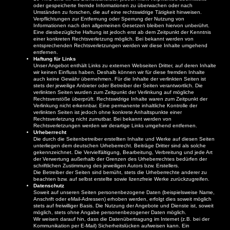
oder gespeicherte fremde Informationen zu überwachen oder nach
Umständen zu forschen, die auf eine rechtswidrige Tätigkeit hinweisen.
Verpflichtungen zur Entfernung oder Sperrung der Nutzung von
Informationen nach den allgemeinen Gesetzen bleiben hiervon unberührt.
Eine diesbezügliche Haftung ist jedoch erst ab dem Zeitpunkt der Kenntnis
einer konkreten Rechtsverletzung möglich. Bei bekannt werden von
entsprechenden Rechtsverletzungen werden wir diese Inhalte umgehend
entfernen.
Haftung für Links
Unser Angebot enthält Links zu externen Webseiten Dritter, auf deren Inhalte
wir keinen Einfluss haben. Deshalb können wir für diese fremden Inhalte
auch keine Gewähr übernehmen. Für die Inhalte der verlinkten Seiten ist
stets der jeweilige Anbieter oder Betreiber der Seiten verantwortlich. Die
verlinkten Seiten wurden zum Zeitpunkt der Verlinkung auf mögliche
Rechtsverstöße überprüft. Rechtswidrige Inhalte waren zum Zeitpunkt der
Verlinkung nicht erkennbar. Eine permanente inhaltliche Kontrolle der
verlinkten Seiten ist jedoch ohne konkrete Anhaltspunkte einer
Rechtsverletzung nicht zumutbar. Bei bekannt werden von
Rechtsverletzungen werden wir derartige Links umgehend entfernen.
Urheberrecht
Die durch die Seitenbetreiber erstellten Inhalte und Werke auf diesen Seiten
unterliegen dem deutschen Urheberrecht. Beiträge Dritter sind als solche
gekennzeichnet. Die Vervielfältigung, Bearbeitung, Verbreitung und jede Art
der Verwertung außerhalb der Grenzen des Urheberrechtes bedürfen der
schriftlichen Zustimmung des jeweiligen Autors bzw. Erstellers.
Die Betreiber der Seiten sind bemüht, stets die Urheberrechte anderer zu
beachten bzw. auf selbst erstellte sowie lizenzfreie Werke zurückzugreifen.
Datenschutz
Soweit auf unseren Seiten personenbezogene Daten (beispielsweise Name,
Anschrift oder eMail-Adressen) erhoben werden, erfolgt dies soweit möglich
stets auf freiwilliger Basis. Die Nutzung der Angebote und Dienste ist, soweit
möglich, stets ohne Angabe personenbezogener Daten möglich.
Wir weisen darauf hin, dass die Datenübertragung im Internet (z.B. bei der
Kommunikation per E-Mail) Sicherheitslücken aufweisen kann. Ein